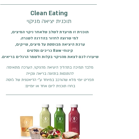
לימון | אננס

Vegan Muesli - יוגורט קשיו טבעוני, 
Be Tulum - לחם מחמצת דגנים | ממרח 
Clean Eating
פירות טריים, גרנולה סילאן​
פריחולס | אבוקדו | צנונית | סלסה פיקו 
תוכנית יציאה מניקוי
דה גאיו פיקנטית

,תוכנית זו מויעדת לשלב שלאחר ניקוי המיצים
Sweet Green - קייל | מנגולד | מלפפון | 
.למי שרוצה לחזור בהדרגה לשגרה
אגס | תפוז | לימון | נענע

,ערכת היציאה מבוססת על מיצים, שייקים
Buddha Salad - אטריות סובה | נבטים 
כריכים וסלטים Raw קינוחי
| צנונית | מלפפון | ברוקולי | אדממה | 
.שיעזרו לכם לצאת מהניקוי בקלות ולשמר הרגלים בריאים
נענע | גרגר נחלים | אצות היז’יקי | 
מלבד תמיכה בתהליך היציאה מהניקוי, הערכה מתאימה
בוטנים | רוטב גומא יפני

להתנסות בתזונה בריאה ונקייה
Chia Pudding - חלב שקדים תוצרת 
תפריט יומי מלא שהורכב במיוחד ע"י הדיאטנית של ג'וסה
עצמית | זרעי צ’יה | בננה | גרנולה | סילאן

:בחרו תוכנית ליום אחד או יומיים
Spring Break  - דפי אורז | פלחי הדרים 
| נבטים | רוקט | בזיליקום | עירית | צנונית 
| שאלוט | חסה קריספית | רוטב צ’ילי 
שומשום

Green Force - עלים ירוקים | ספירולינה 
I אננס | מנגו | תפוז | בננה