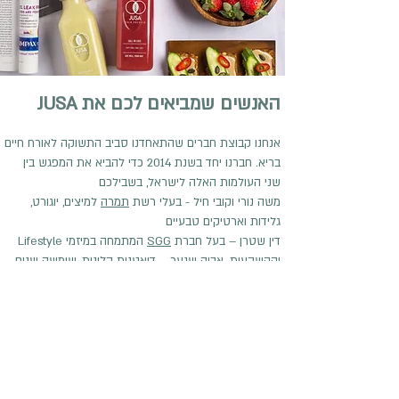
JUSA האנשים שמביאים לכם את
אנחנו קבוצת חברים שהתאחדנו סביב התשוקה לאורח חיים
בריא. חברנו יחד בשנת 2014 כדי להביא את המפגש בין
שני העולמות האלה לישראל, בשבילכם
משה נורי וקובי חיל -
בעלי רשת
תמרה
למיצים, יוגורט,
גלידות וארטיקים טבעיים
דין שטרן
– בעל חברת
SGG
Lifestyle המתמחה במיזמי
וההשקעות. אביה שנער – דיאטנית קלינית, שימשה שנים
רבות כיועצת תזונה לחברות מהמובילות במשק
עקבו אחרינו I כתבו לנו